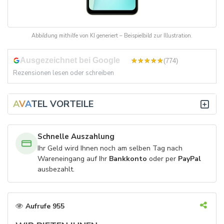
Abbildung mithilfe von KI generiert – Beispielbild zur Illustration.
Ausgezeichnet bei Google
4,8
(774)
Rezensionen lesen oder schreiben
A
V
TEL VORTEILE
Schnelle Auszahlung
Ihr Geld wird Ihnen noch am selben Tag nach
Wareneingang auf Ihr
Bankkonto
oder per
PayPal
ausbezahlt.
Aufrufe 955