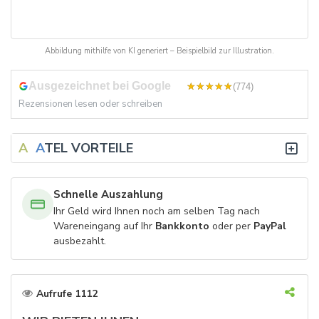
Abbildung mithilfe von KI generiert – Beispielbild zur Illustration.
Ausgezeichnet bei Google
4,8
(774)
Rezensionen lesen oder schreiben
A
V
A
TEL VORTEILE
Schnelle Auszahlung
Ihr Geld wird Ihnen noch am selben Tag nach
Wareneingang auf Ihr
Bankkonto
oder per
PayPal
ausbezahlt.
Aufrufe 1112