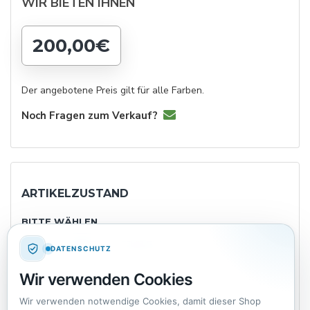
WIR BIETEN IHNEN
200,00€
Der angebotene Preis gilt für alle Farben.
Noch Fragen zum Verkauf?
ARTIKELZUSTAND
BITTE WÄHLEN
NEU
WIE NEU
SEHR GUT
GUT
DATENSCHUTZ
Wir verwenden Cookies
IN ORDNUNG
Wir verwenden notwendige Cookies, damit dieser Shop