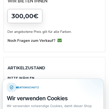
WIR BIETEN IHNEN
300,00€
Der angebotene Preis gilt für alle Farben.
Noch Fragen zum Verkauf?
ARTIKELZUSTAND
BITTE WÄHLEN
NEU
WIE NEU
SEHR GUT
GUT
DATENSCHUTZ
Wir verwenden Cookies
IN ORDNUNG
Wir verwenden notwendige Cookies, damit dieser Shop