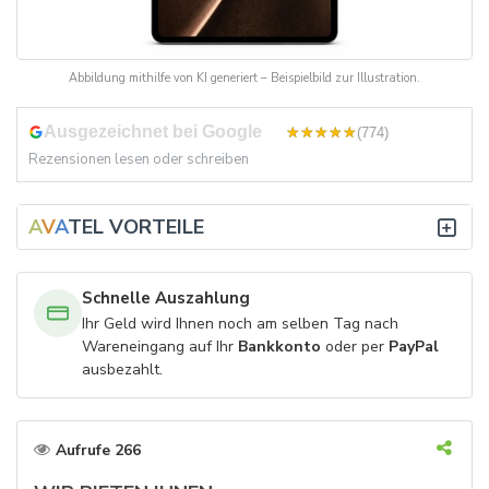
Abbildung mithilfe von KI generiert – Beispielbild zur Illustration.
Ausgezeichnet bei Google
4,8
(774)
Rezensionen lesen oder schreiben
A
V
A
TEL VORTEILE
Schnelle Auszahlung
Ihr Geld wird Ihnen noch am selben Tag nach
Wareneingang auf Ihr
Bankkonto
oder per
PayPal
ausbezahlt.
Aufrufe 266