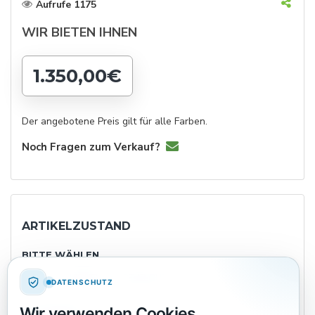
Aufrufe 1175
WIR BIETEN IHNEN
1.350,00€
Der angebotene Preis gilt für alle Farben.
Noch Fragen zum Verkauf?
ARTIKELZUSTAND
BITTE WÄHLEN
NEU
WIE NEU
SEHR GUT
GUT
DATENSCHUTZ
Wir verwenden Cookies
IN ORDNUNG