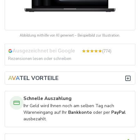
Abbildung mithilfe von KI generiert – Beispielbild zur Illustration.
Ausgezeichnet bei Google
4,8
(774)
Rezensionen lesen oder schreiben
A
V
A
TEL VORTEILE
Schnelle Auszahlung
Ihr Geld wird Ihnen noch am selben Tag nach
Wareneingang auf Ihr
Bankkonto
oder per
PayPal
ausbezahlt.