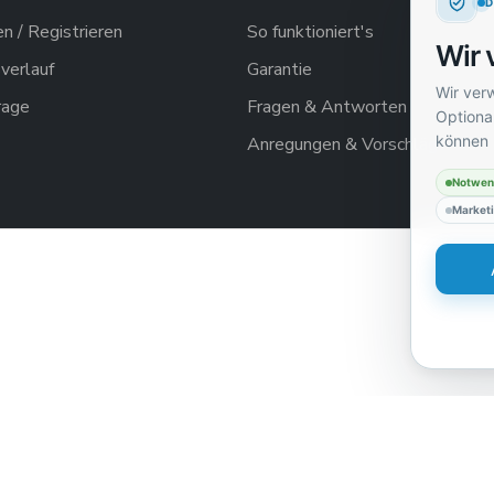
 / Registrieren
So funktioniert's
Wir 
verlauf
Garantie
Wir ver
rage
Fragen & Antworten
Optional
können 
Anregungen & Vorschläge
Notwen
Market