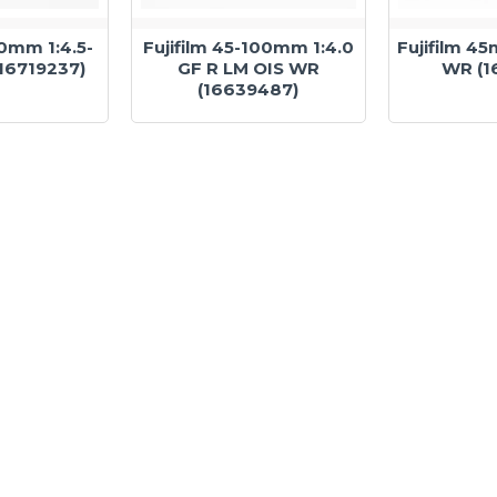
70mm 1:4.5-
Fujifilm 45-100mm 1:4.0
Fujifilm 45
(16719237)
GF R LM OIS WR
WR (1
(16639487)