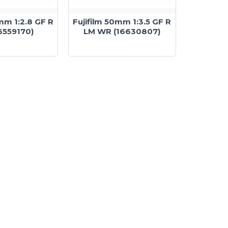
mm 1:2.8 GF R
Fujifilm 50mm 1:3.5 GF R
6559170)
LM WR (16630807)