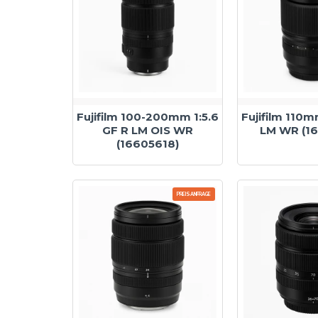
Fujifilm 100-200mm 1:5.6
Fujifilm 110m
GF R LM OIS WR
LM WR (1
(16605618)
PREISANFRAGE