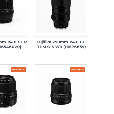
mm 1:4.0 GF R
Fujifilm 250mm 1:4.0 GF
16546020)
R LM OIS WR (16576659)
PREISANFRAGE
PREISANFRAGE