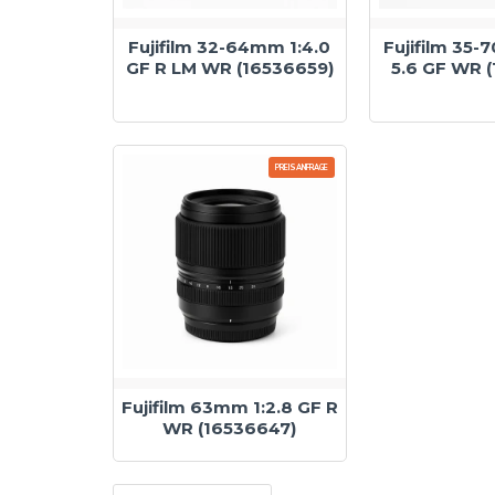
Fujifilm 32-64mm 1:4.0
Fujifilm 35-
GF R LM WR (16536659)
5.6 GF WR 
PREISANFRAGE
Fujifilm 63mm 1:2.8 GF R
WR (16536647)