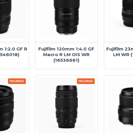
m 1:2.0 GF R
Fujifilm 120mm 1:4.0 GF
Fujifilm 23
6546018)
Macro R LM OIS WR
LM WR (
(16536661)
PREISANFRAGE
PREISANFRAGE