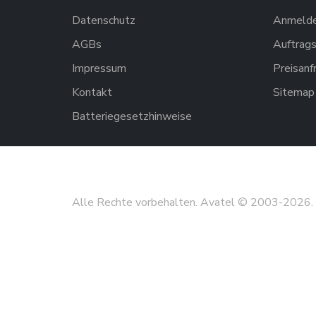
Datenschutz
Anmelden
AGBs
Auftrags
Impressum
Preisanf
Kontakt
Sitemap
Batteriegesetzhinweise
Alle Rechte vorbehalten. Avatel © 2003-
2026
.