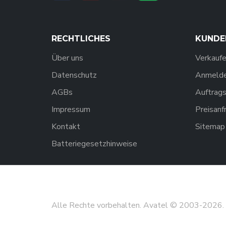
RECHTLICHES
KUNDE
Über uns
Verkaufe
Datenschutz
Anmelden
AGBs
Auftrags
Impressum
Preisanf
Kontakt
Sitemap
Batteriegesetzhinweise
Alle Rechte vorbehalten. Avatel © 2003-
2026
.