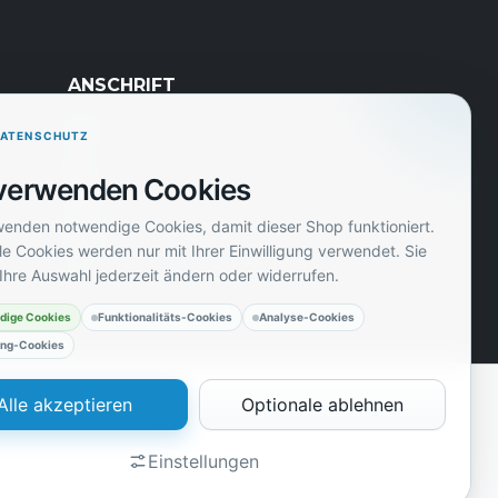
ANSCHRIFT
Avatel
DATENSCHUTZ
Zeil 53
verwenden Cookies
60313 Frankfurt am Main
wenden notwendige Cookies, damit dieser Shop funktioniert.
info@avatel.de
e Cookies werden nur mit Ihrer Einwilligung verwendet. Sie
Ihre Auswahl jederzeit ändern oder widerrufen.
+49 (0)69-8009 9686
dige Cookies
Funktionalitäts-Cookies
Analyse-Cookies
ing-Cookies
Alle akzeptieren
Optionale ablehnen
Einstellungen