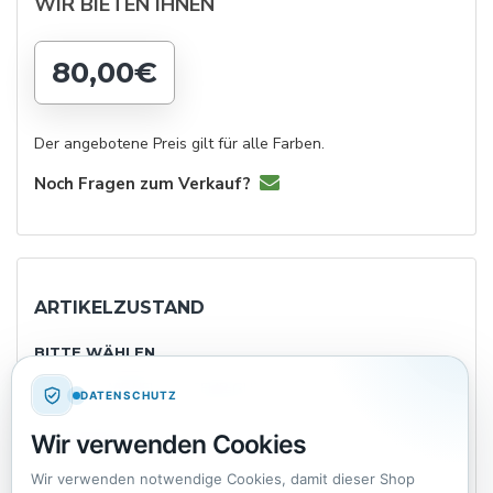
WIR BIETEN IHNEN
80,00€
Der angebotene Preis gilt für alle Farben.
Noch Fragen zum Verkauf?
ARTIKELZUSTAND
BITTE WÄHLEN
NEU
WIE NEU
SEHR GUT
GUT
DATENSCHUTZ
Wir verwenden Cookies
IN ORDNUNG
Wir verwenden notwendige Cookies, damit dieser Shop