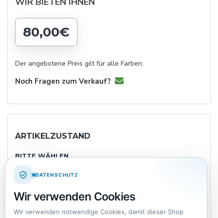
WIR BIETEN IHNEN
80,00€
Der angebotene Preis gilt für alle Farben.
Noch Fragen zum Verkauf?
ARTIKELZUSTAND
BITTE WÄHLEN
NEU
WIE NEU
SEHR GUT
GUT
DATENSCHUTZ
Wir verwenden Cookies
IN ORDNUNG
Wir verwenden notwendige Cookies, damit dieser Shop