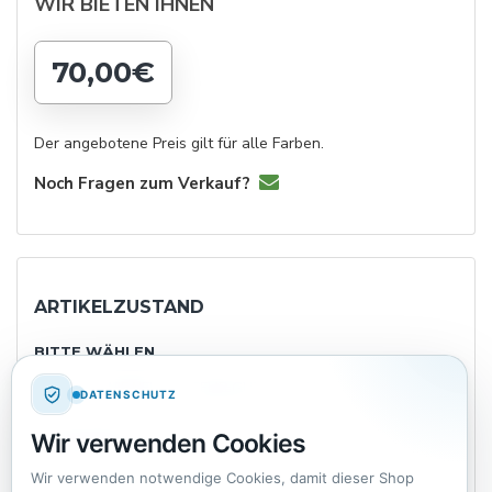
WIR BIETEN IHNEN
70,00€
Der angebotene Preis gilt für alle Farben.
Noch Fragen zum Verkauf?
ARTIKELZUSTAND
BITTE WÄHLEN
NEU
WIE NEU
SEHR GUT
GUT
DATENSCHUTZ
Wir verwenden Cookies
IN ORDNUNG
Wir verwenden notwendige Cookies, damit dieser Shop