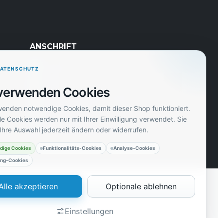
ANSCHRIFT
Avatel
DATENSCHUTZ
Zeil 53
verwenden Cookies
60313 Frankfurt am Main
wenden notwendige Cookies, damit dieser Shop funktioniert.
info@avatel.de
e Cookies werden nur mit Ihrer Einwilligung verwendet. Sie
Ihre Auswahl jederzeit ändern oder widerrufen.
+49 (0)69-8009 9686
dige Cookies
Funktionalitäts-Cookies
Analyse-Cookies
ing-Cookies
Alle akzeptieren
Optionale ablehnen
Einstellungen