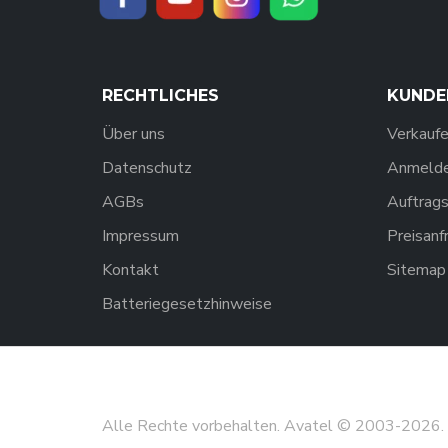
RECHTLICHES
KUNDE
Über uns
Verkaufe
Datenschutz
Anmelden
AGBs
Auftrags
Impressum
Preisanf
Kontakt
Sitemap
Batteriegesetzhinweise
Alle Rechte vorbehalten. Avatel © 2003-
2026
.