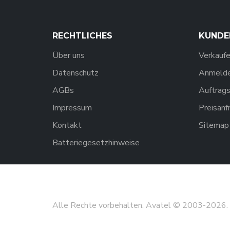
RECHTLICHES
KUNDE
Über uns
Verkaufe
Datenschutz
Anmelden
AGBs
Auftrags
Impressum
Preisanf
Kontakt
Sitemap
Batteriegesetzhinweise
Alle Rechte vorbehalten. Avatel © 2003-
2026
.