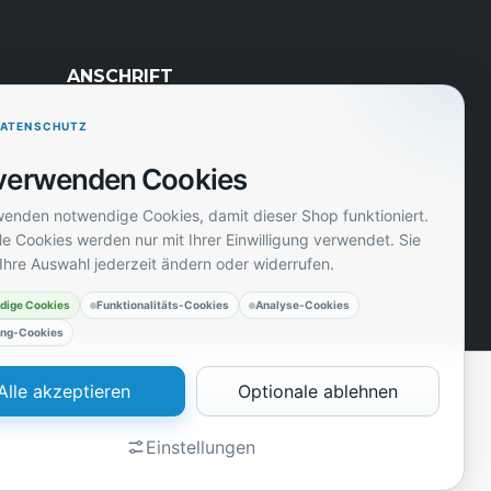
ANSCHRIFT
Avatel
DATENSCHUTZ
Zeil 53
verwenden Cookies
60313 Frankfurt am Main
wenden notwendige Cookies, damit dieser Shop funktioniert.
info@avatel.de
e Cookies werden nur mit Ihrer Einwilligung verwendet. Sie
Ihre Auswahl jederzeit ändern oder widerrufen.
+49 (0)69-8009 9686
dige Cookies
Funktionalitäts-Cookies
Analyse-Cookies
ing-Cookies
Alle akzeptieren
Optionale ablehnen
Einstellungen